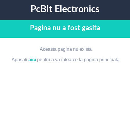
PcBit Electronics
Pagina nu a fost gasita
Aceasta pagina nu exista
Apasati
aici
pentru a va intoarce la pagina principala