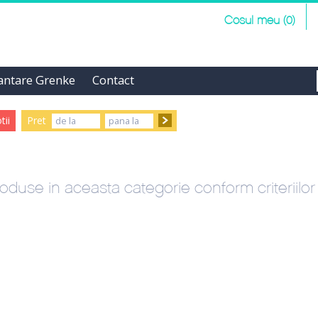
Cosul meu (0)
antare Grenke
Contact
ii
Pret
oduse in aceasta categorie conform criteriilo