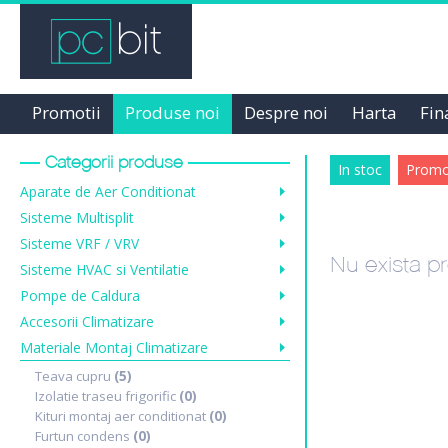
Promotii
Produse noi
Despre noi
Harta
Fin
Categorii produse
In stoc
Promot
Aparate de Aer Conditionat
Sisteme Multisplit
Sisteme VRF / VRV
Nu exista pr
Sisteme HVAC si Ventilatie
Pompe de Caldura
Accesorii Climatizare
Materiale Montaj Climatizare
Teava cupru
(5)
Izolatie traseu frigorific
(0)
Kituri montaj aer conditionat
(0)
Furtun condens
(0)