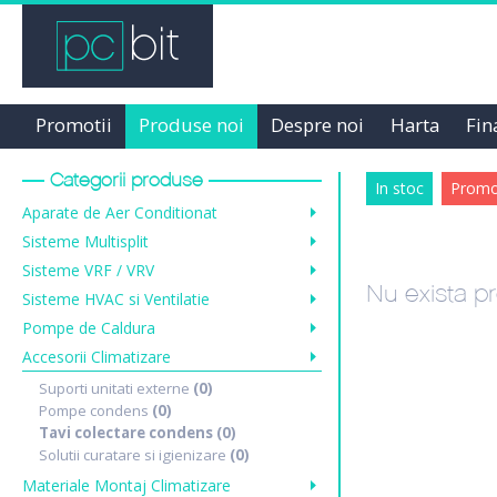
Promotii
Produse noi
Despre noi
Harta
Fin
Categorii produse
In stoc
Promot
Aparate de Aer Conditionat
Sisteme Multisplit
Sisteme VRF / VRV
Nu exista pr
Sisteme HVAC si Ventilatie
Pompe de Caldura
Accesorii Climatizare
Suporti unitati externe
(0)
Pompe condens
(0)
Tavi colectare condens
(0)
Solutii curatare si igienizare
(0)
Materiale Montaj Climatizare