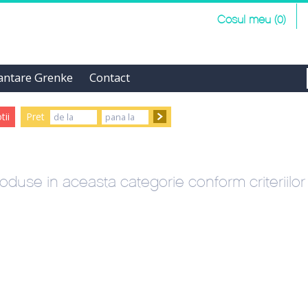
Cosul meu (0)
antare Grenke
Contact
ii
Pret
oduse in aceasta categorie conform criteriilo