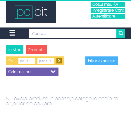
Cosul meu (0)
Inregistrare Cont
Autentificare
In stoc
Promotii
Filtre avansate
Pret
Nu exista produse in aceasta categorie conform
criteriilor de cautare