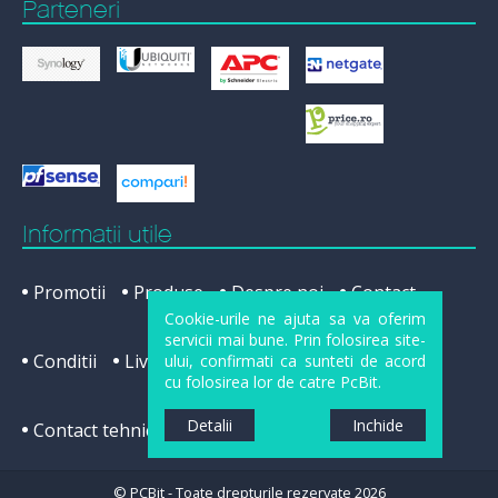
Parteneri
Informatii utile
Promotii
Produse
Despre noi
Contact
Cookie-urile ne ajuta sa va oferim
servicii mai bune. Prin folosirea site-
Conditii
Livrare
Cum cumpar
Service
ului, confirmati ca sunteti de acord
cu folosirea lor de catre PcBit.
Detalii
Inchide
Contact tehnic
ANPC
GDPR
© PCBit - Toate drepturile rezervate 2026