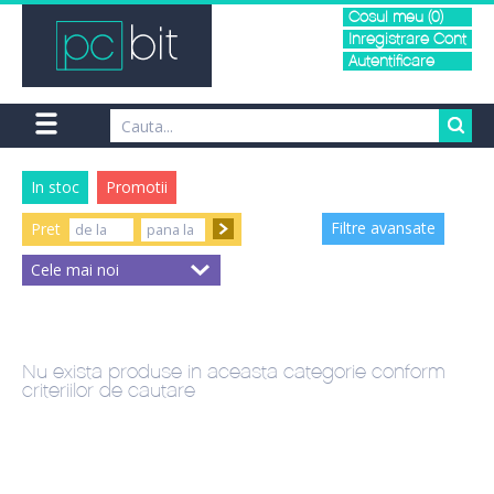
Cosul meu (0)
Inregistrare Cont
Autentificare
In stoc
Promotii
Filtre avansate
Pret
Nu exista produse in aceasta categorie conform
criteriilor de cautare