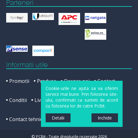
Parteneri
Informatii utile
Promotii
Produse
Despre noi
Contact
Cookie-urile ne ajuta sa va oferim
servicii mai bune. Prin folosirea site-
Conditii
Livrare
Cum cumpar
Service
ului, confirmati ca sunteti de acord
cu folosirea lor de catre PcBit.
Detalii
Inchide
Contact tehnic
ANPC
GDPR
© PCBit - Toate drepturile rezervate 2026