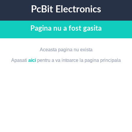
PcBit Electronics
Pagina nu a fost gasita
Aceasta pagina nu exista
Apasati
aici
pentru a va intoarce la pagina principala