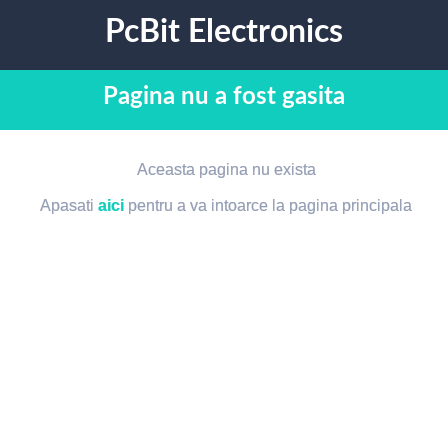
PcBit Electronics
Pagina nu a fost gasita
Aceasta pagina nu exista
Apasati
aici
pentru a va intoarce la pagina principala