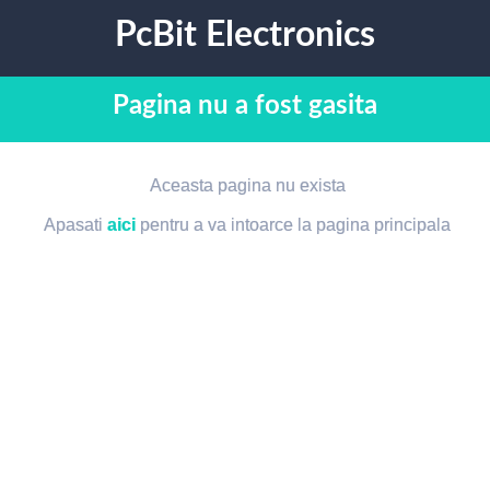
PcBit Electronics
Pagina nu a fost gasita
Aceasta pagina nu exista
Apasati
aici
pentru a va intoarce la pagina principala