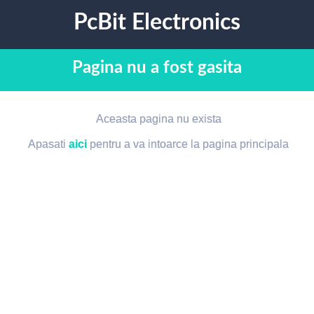
PcBit Electronics
Pagina nu a fost gasita
Aceasta pagina nu exista
Apasati
aici
pentru a va intoarce la pagina principala