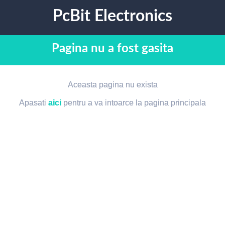
PcBit Electronics
Pagina nu a fost gasita
Aceasta pagina nu exista
Apasati
aici
pentru a va intoarce la pagina principala