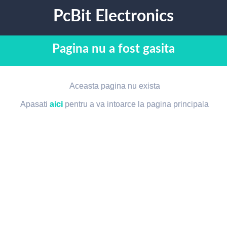
PcBit Electronics
Pagina nu a fost gasita
Aceasta pagina nu exista
Apasati
aici
pentru a va intoarce la pagina principala