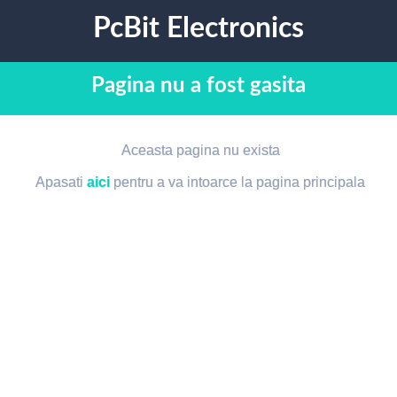
PcBit Electronics
Pagina nu a fost gasita
Aceasta pagina nu exista
Apasati
aici
pentru a va intoarce la pagina principala