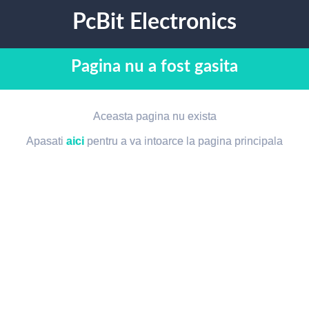
PcBit Electronics
Pagina nu a fost gasita
Aceasta pagina nu exista
Apasati
aici
pentru a va intoarce la pagina principala