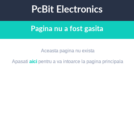
PcBit Electronics
Pagina nu a fost gasita
Aceasta pagina nu exista
Apasati
aici
pentru a va intoarce la pagina principala