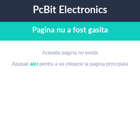
PcBit Electronics
Pagina nu a fost gasita
Aceasta pagina nu exista
Apasati
aici
pentru a va intoarce la pagina principala