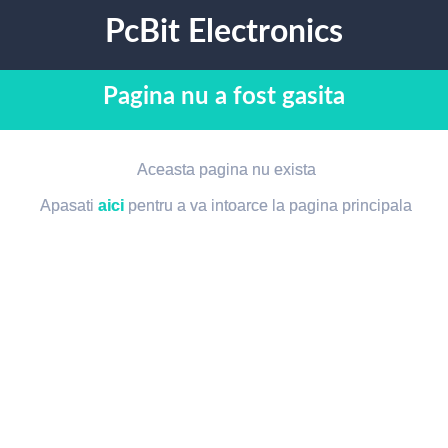
PcBit Electronics
Pagina nu a fost gasita
Aceasta pagina nu exista
Apasati
aici
pentru a va intoarce la pagina principala