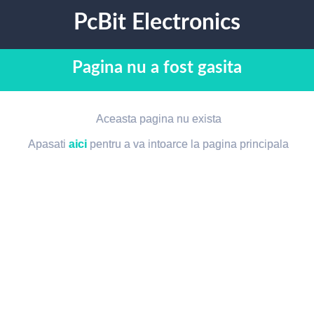
PcBit Electronics
Pagina nu a fost gasita
Aceasta pagina nu exista
Apasati
aici
pentru a va intoarce la pagina principala