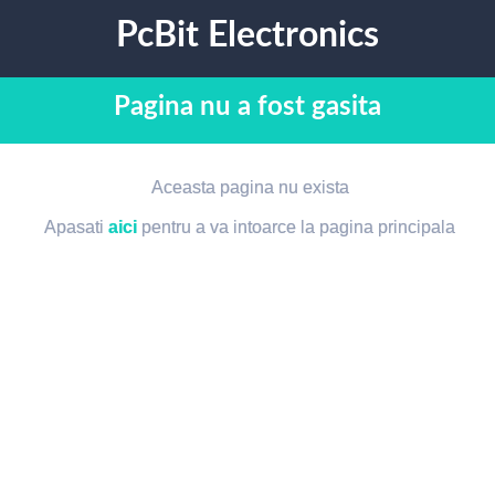
PcBit Electronics
Pagina nu a fost gasita
Aceasta pagina nu exista
Apasati
aici
pentru a va intoarce la pagina principala