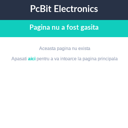
PcBit Electronics
Pagina nu a fost gasita
Aceasta pagina nu exista
Apasati
aici
pentru a va intoarce la pagina principala