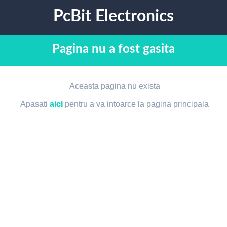
PcBit Electronics
Pagina nu a fost gasita
Aceasta pagina nu exista
Apasati
aici
pentru a va intoarce la pagina principala