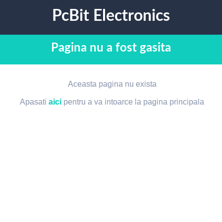
PcBit Electronics
Pagina nu a fost gasita
Aceasta pagina nu exista
Apasati
aici
pentru a va intoarce la pagina principala