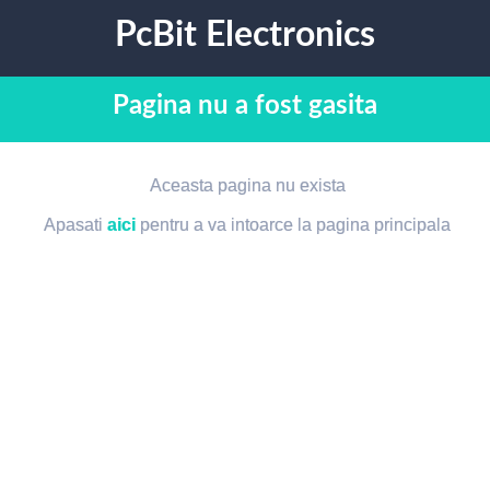
PcBit Electronics
Pagina nu a fost gasita
Aceasta pagina nu exista
Apasati
aici
pentru a va intoarce la pagina principala