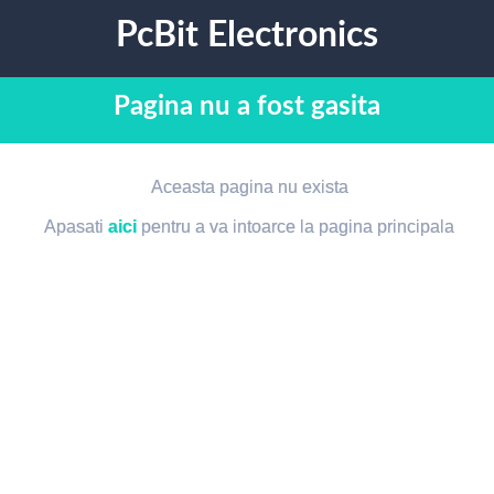
PcBit Electronics
Pagina nu a fost gasita
Aceasta pagina nu exista
Apasati
aici
pentru a va intoarce la pagina principala