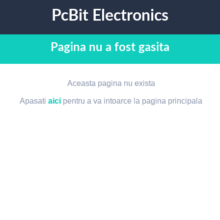
PcBit Electronics
Pagina nu a fost gasita
Aceasta pagina nu exista
Apasati
aici
pentru a va intoarce la pagina principala