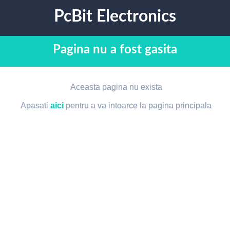
PcBit Electronics
Pagina nu a fost gasita
Aceasta pagina nu exista
Apasati
aici
pentru a va intoarce la pagina principala